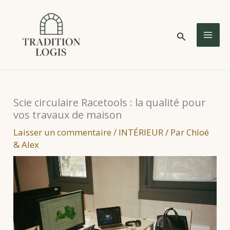
Aller
au
Rechercher
contenu
MA
ME
Scie circulaire Racetools : la qualité pour
vos travaux de maison
Laisser un commentaire
/
INTÉRIEUR
/ Par
Chloé
& Alex