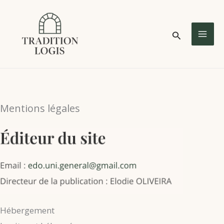
Aller
au
Rechercher
contenu
MA
ME
Mentions légales
Hébergement