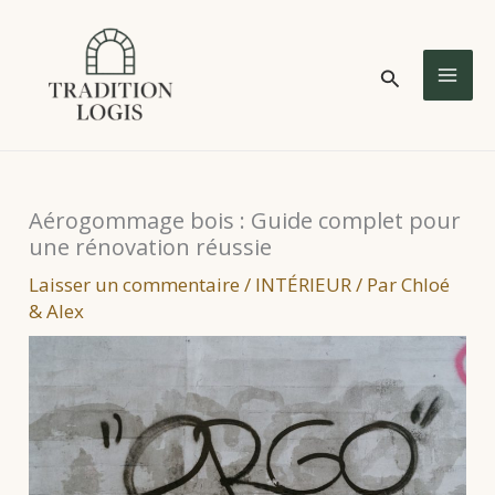
Aller
au
Rechercher
contenu
MA
ME
Aérogommage bois : Guide complet pour
une rénovation réussie
Laisser un commentaire
/
INTÉRIEUR
/ Par
Chloé
& Alex