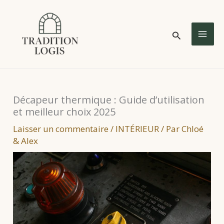
Aller
au
Rechercher
contenu
MA
ME
Décapeur thermique : Guide d’utilisation
et meilleur choix 2025
Laisser un commentaire
/
INTÉRIEUR
/ Par
Chloé
& Alex