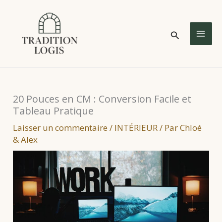
Aller
au
Rechercher
contenu
MA
ME
20 Pouces en CM : Conversion Facile et
Tableau Pratique
Laisser un commentaire
/
INTÉRIEUR
/ Par
Chloé
& Alex