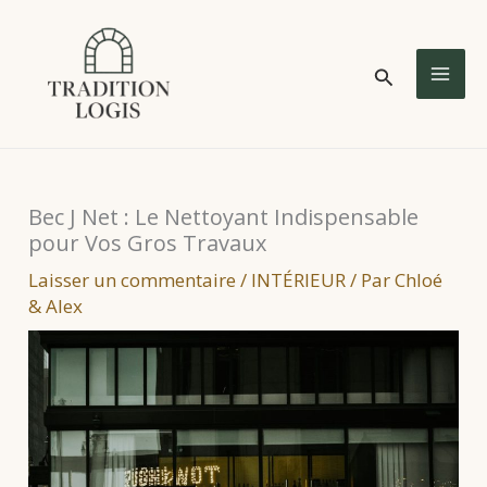
Aller
au
Rechercher
contenu
MA
ME
Bec J Net : Le Nettoyant Indispensable
pour Vos Gros Travaux
Laisser un commentaire
/
INTÉRIEUR
/ Par
Chloé
& Alex