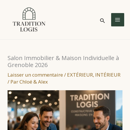
Aller
au
Rechercher
contenu
MA
ME
Salon Immobilier & Maison Individuelle à
Grenoble 2026
Laisser un commentaire
/
EXTÉRIEUR
,
INTÉRIEUR
/ Par
Chloé & Alex