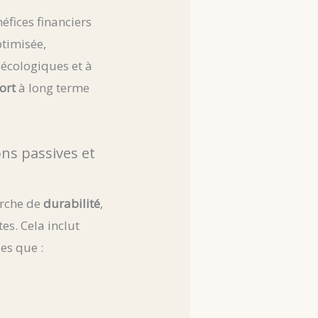
éfices financiers
ptimisée,
 écologiques et à
ort
à long terme
ns passives et
arche de
durabilité
,
s. Cela inclut
les que :