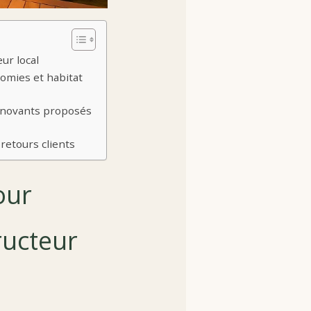
ur local
nomies et habitat
innovants proposés
retours clients
our
ructeur