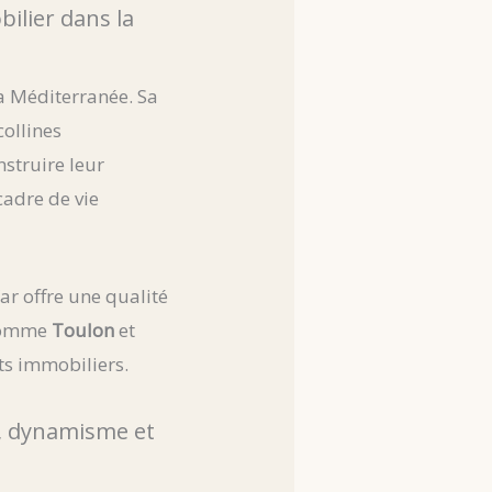
ilier dans la
la Méditerranée. Sa
ollines
nstruire leur
cadre de vie
Var offre une qualité
 comme
Toulon
et
ets immobiliers.
t, dynamisme et