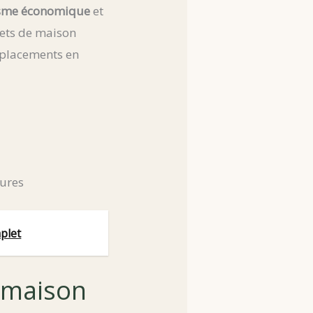
sme économique
et
jets de maison
emplacements en
tures
mplet
e maison