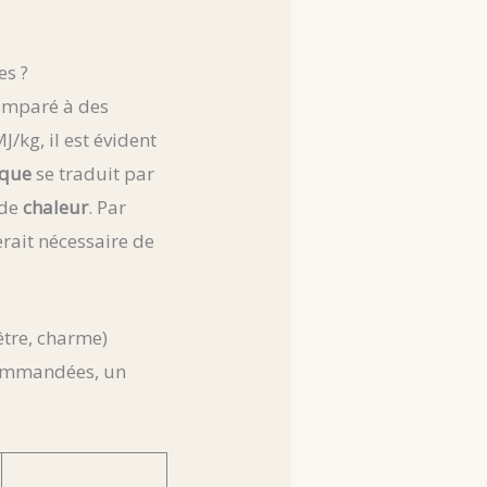
es ?
Comparé à des
/kg, il est évident
ique
se traduit par
 de
chaleur
. Par
rait nécessaire de
être, charme)
commandées, un