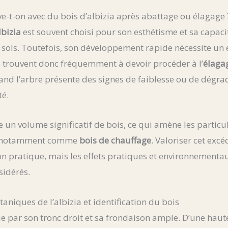
e-t-on avec du bois d’albizia après abattage ou élagage 
lbizia
est souvent choisi pour son esthétisme et sa capaci
ols. Toutefois, son développement rapide nécessite un e
e trouvent donc fréquemment à devoir procéder à l’
élaga
uand l’arbre présente des signes de faiblesse ou de dégrad
té.
 un volume significatif de bois, ce qui amène les particul
on, notamment comme
bois de chauffage
. Valoriser cet exc
n pratique, mais les effets pratiques et environnementau
idérés.
aniques de l’albizia et identification du bois
ue par son tronc droit et sa frondaison ample. D’une hau