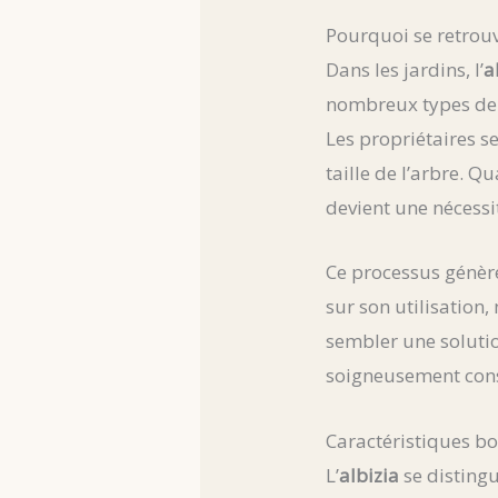
Pourquoi se retrouv
Dans les jardins, l’
a
nombreux types de s
Les propriétaires s
taille de l’arbre. Q
devient une nécessi
Ce processus génère
sur son utilisati
sembler une solutio
soigneusement cons
Caractéristiques bot
L’
albizia
se disting