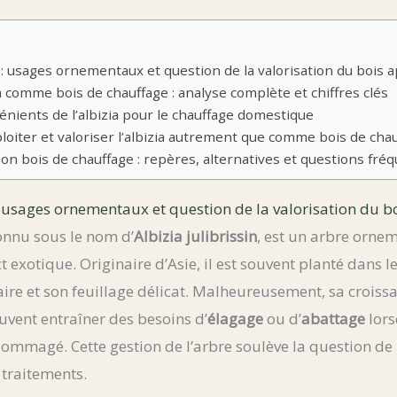
in : usages ornementaux et question de la valorisation du bois 
ia comme bois de chauffage : analyse complète et chiffres clés
énients de l’albizia pour le chauffage domestique
loiter et valoriser l’albizia autrement que comme bois de chau
on bois de chauffage : repères, alternatives et questions fré
 : usages ornementaux et question de la valorisation du b
onnu sous le nom d’
Albizia julibrissin
, est un arbre orne
 exotique. Originaire d’Asie, il est souvent planté dans l
aire et son feuillage délicat. Malheureusement, sa croiss
uvent entraîner des besoins d’
élagage
ou d’
abattage
lors
mmagé. Cette gestion de l’arbre soulève la question de l
 traitements.