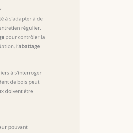
?
té à s’adapter à de
ntretien régulier.
ge
pour contrôler la
ation, l’
abattage
iers à s’interroger
édent de bois peut
x doivent être
teur pouvant