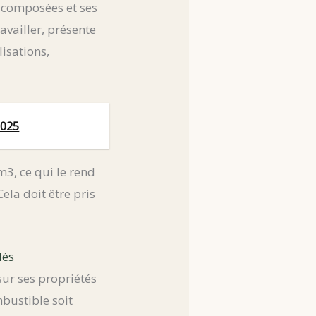
es composées et ses
travailler, présente
isations,
2025
m3, ce qui le rend
la doit être pris
lés
sur ses propriétés
bustible soit