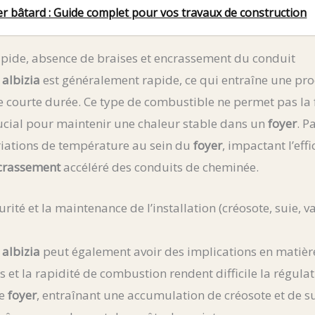
r bâtard : Guide complet pour vos travaux de construction
pide, absence de braises et encrassement du conduit
’
albizia
est généralement rapide, ce qui entraîne une pr
e courte durée. Ce type de combustible ne permet pas la
rucial pour maintenir une chaleur stable dans un
foyer
. P
riations de température au sein du
foyer
, impactant l’eff
crassement
accéléré des conduits de cheminée.
rité et la maintenance de l’installation (créosote, suie, v
’
albizia
peut également avoir des implications en matière
 et la rapidité de combustion rendent difficile la régulat
le
foyer
, entraînant une accumulation de créosote et de s