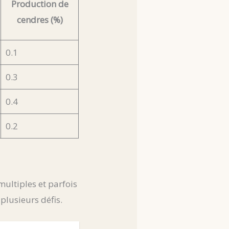
Production de
cendres (%)
0.1
0.3
0.4
0.2
multiples et parfois
plusieurs défis.