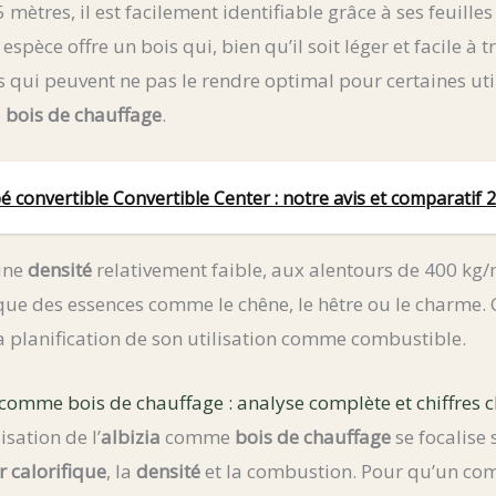
 mètres, il est facilement identifiable grâce à ses feuill
e espèce offre un bois qui, bien qu’il soit léger et facile à 
s qui peuvent ne pas le rendre optimal pour certaines util
e
bois de chauffage
.
 convertible Convertible Center : notre avis et comparatif 
 une
densité
relativement faible, aux alentours de 400 kg/
e des essences comme le chêne, le hêtre ou le charme. Ce
a planification de son utilisation comme combustible.
a comme bois de chauffage : analyse complète et chiffres c
isation de l’
albizia
comme
bois de chauffage
se focalise 
r calorifique
, la
densité
et la combustion. Pour qu’un com