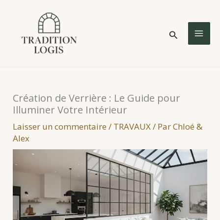
Aller
au
Rechercher
contenu
MA
ME
Création de Verrière : Le Guide pour
Illuminer Votre Intérieur
Laisser un commentaire
/
TRAVAUX
/ Par
Chloé &
Alex