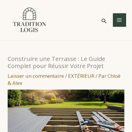
Aller
au
Rechercher
contenu
MA
ME
Construire une Terrasse : Le Guide
Complet pour Réussir Votre Projet
Laisser un commentaire
/
EXTÉRIEUR
/ Par
Chloé
& Alex