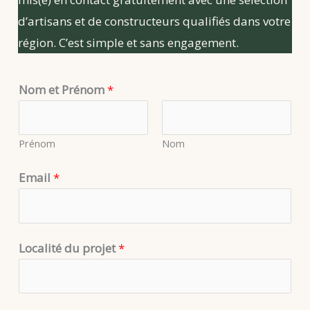
d’artisans et de constructeurs qualifiés dans votre
région. C’est simple et sans engagement.
d
Nom et Prénom
*
e
p
Prénom
Nom
r
o
Email
*
j
e
t
Localité du projet
*
p
r
o