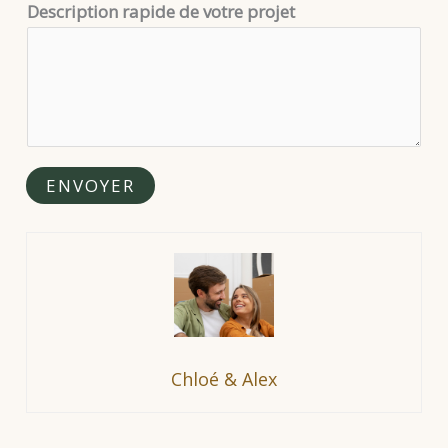
Description rapide de votre projet
j
e
t
ENVOYER
Chloé & Alex