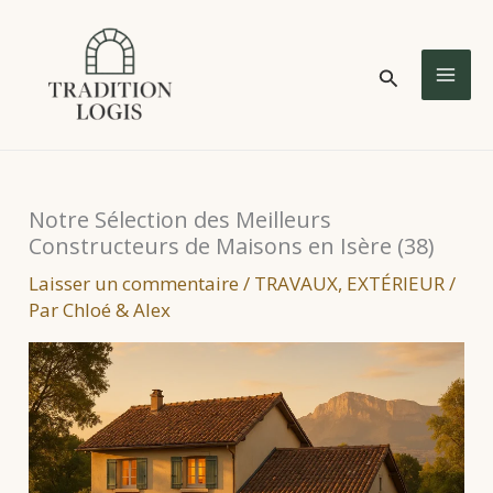
Aller
au
Rechercher
contenu
MA
ME
Notre Sélection des Meilleurs
Constructeurs de Maisons en Isère (38)
Laisser un commentaire
/
TRAVAUX
,
EXTÉRIEUR
/
Par
Chloé & Alex